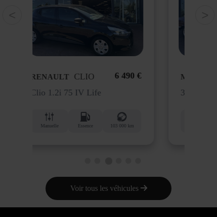
<
>
90 €
51 990 €
SL
MERCEDES
RE
300 SL
 km
Automatique
Essence
118 500 km
Au
1
2
3
4
5
6
Voir tous les véhicules