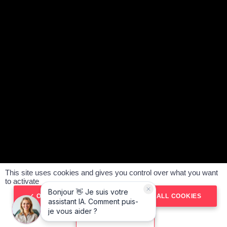
plus de 1,5 million d’abonnés et fort de 850 tests réalisés,
vous accompagne dans vos projets auto :
achat de
véhicules d’occasion
,
vente et estimation gratuite de votre
véhicule
. Notre réseau d’agences multimarques, présent
partout en France, met son expérience et ses conseils au
service de chaque client.
SUIVEZ-NOUS :
ACHETER VOTRE VOITURE
VENDRE VOTRE VOITURE
NOS AGENCES
This site uses cookies and gives you control over what you want
#SeDéplacerMoinsPolluer
to activate
Politique de confidentialité
Mentions légales
OK, ACCEPT ALL
DENY ALL COOKIES
CGV
Plan du site
PERSONALIZE
RÉSERVER
Réalisé par Spider-vo