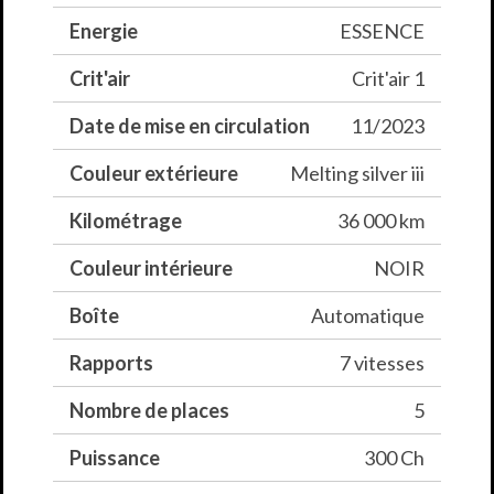
33700 MERIGNAC
*Des erreurs peuvent se glisser dans nos annonces, contactez-nous pour plus d'infos sur les
Energie
ESSENCE
caractéristiques du véhicule.
Crit'air
Crit'air 1
Date de mise en circulation
11/2023
Couleur extérieure
Melting silver iii
Kilométrage
36 000 km
Couleur intérieure
NOIR
Boîte
Automatique
Rapports
7 vitesses
Nombre de places
5
Puissance
300 Ch