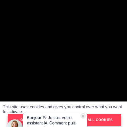
Le Vendeur Automobiles, média automobile n°1, suivi par
plus de 1,5 million d’abonnés et fort de 850 tests réalisés,
vous accompagne dans vos projets auto :
achat de
véhicules d’occasion
,
vente et estimation gratuite de votre
véhicule
. Notre réseau d’agences multimarques, présent
partout en France, met son expérience et ses conseils au
service de chaque client.
SUIVEZ-NOUS :
ACHETER VOTRE VOITURE
VENDRE VOTRE VOITURE
NOS AGENCES
This site uses cookies and gives you control over what you want
#SeDéplacerMoinsPolluer
to activate
Politique de confidentialité
Mentions légales
OK, ACCEPT ALL
DENY ALL COOKIES
CGV