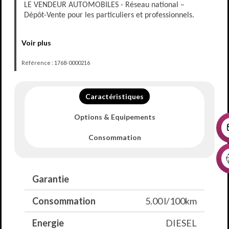
LE VENDEUR AUTOMOBILES - Réseau national –
Dépôt-Vente pour les particuliers et professionnels.
LE VENDEUR AUTOMOBILES à votre disposition dans
Voir plus
toute la France pour trouver ou vendre votre véhicule
d’occasion.
Référence : 1768-0000216
TARIF HORS FRAIS D’AGENCE & CARTE GRISE
Caractéristiques
- Extension de garantie possible de 6 à 60 mois.
Options & Equipements
-
Livraison de votre véhicule possible partout en France
(sur devis)
Consommation
Véhicule visible uniquement sur rendez-vous à
l'agence de Coignières du mardi au samedi de 9h30 à
18h00.
Garantie
LE VENDEUR AUTOMOBILES
Consommation
5.00 l/100km
45 N10 VOIE LATERALE S (Centre commercial
Sémaphore)
Energie
DIESEL
78310 COIGNIERES