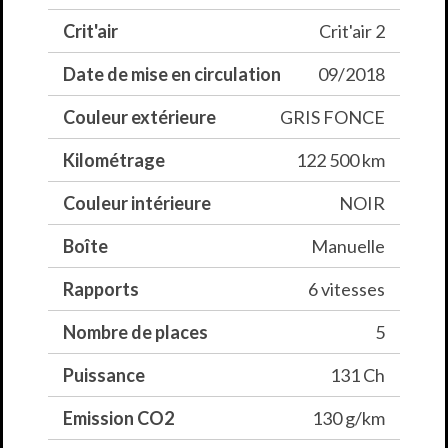
*Des erreurs peuvent se glisser dans nos annonces, contactez-nous pour plus d'infos sur les
Crit'air
Crit'air 2
caractéristiques du véhicule.
Date de mise en circulation
09/2018
Couleur extérieure
GRIS FONCE
Kilométrage
122 500 km
Couleur intérieure
NOIR
Boîte
Manuelle
Rapports
6 vitesses
Nombre de places
5
Puissance
131 Ch
Emission CO2
130 g/km