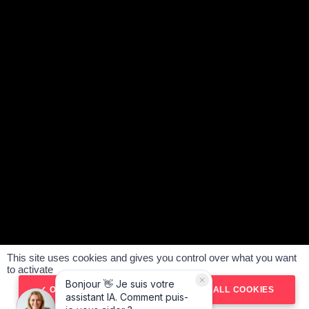
Le Vendeur Automobiles, média automobile n°1, suivi par
plus de 1,5 million d’abonnés et fort de 850 tests réalisés,
vous accompagne dans vos projets auto :
achat de
véhicules d’occasion
,
vente et estimation gratuite de votre
véhicule
. Notre réseau d’agences multimarques, présent
partout en France, met son expérience et ses conseils au
service de chaque client.
SUIVEZ-NOUS :
ACHETER VOTRE VOITURE
VENDRE VOTRE VOITURE
NOS AGENCES
This site uses cookies and gives you control over what you want
#SeDéplacerMoinsPolluer
to activate
Politique de confidentialité
Mentions légales
OK, ACCEPT ALL
DENY ALL COOKIES
CGV