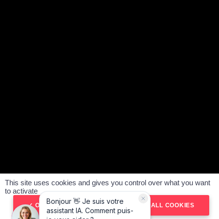
Le Vendeur Automobiles, média automobile n°1, suivi par
plus de 1,5 million d’abonnés et fort de 850 tests réalisés,
vous accompagne dans vos projets auto :
achat de
véhicules d’occasion
,
vente et estimation gratuite de votre
véhicule
. Notre réseau d’agences multimarques, présent
partout en France, met son expérience et ses conseils au
service de chaque client.
SUIVEZ-NOUS :
ACHETER VOTRE VOITURE
VENDRE VOTRE VOITURE
NOS AGENCES
This site uses cookies and gives you control over what you want
#SeDéplacerMoinsPolluer
to activate
Politique de confidentialité
Mentions légales
OK, ACCEPT ALL
DENY ALL COOKIES
CGV