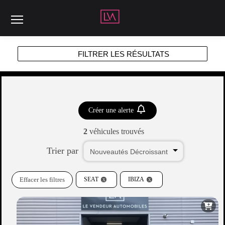
Menu
FILTRER LES RÉSULTATS
Créer une alerte
2
véhicules trouvés
Trier par
Effacer les filtres
SEAT
IBIZA